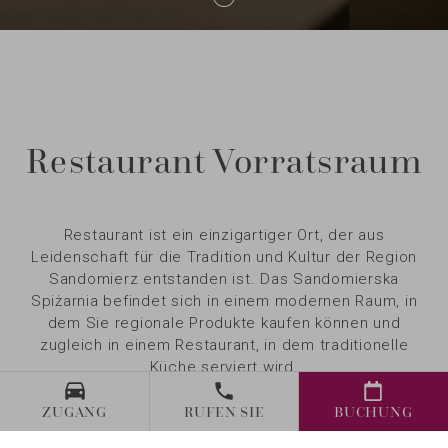
Restaurant Vorratsraum
Restaurant ist ein einzigartiger Ort, der aus
Leidenschaft für die Tradition und Kultur der Region
Sandomierz entstanden ist. Das Sandomierska
Spiżarnia befindet sich in einem modernen Raum, in
dem Sie regionale Produkte kaufen können und
zugleich in einem Restaurant, in dem traditionelle
Küche serviert wird.
Im Restaurant folgen wir dem Zero-Waste-Prinzip – wir
ZUGANG
RUFEN SIE
BUCHUNG
werfen keine Lebensmittel weg.